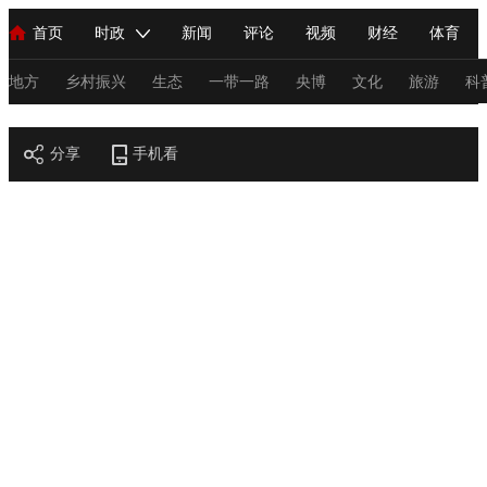
首页
时政
新闻
评论
视频
财经
体育
人民领袖习近平
直播
海外频道
片库
iPanda
栏目大全
联播+
English
中国领导人
节目单
Монгол
听音
央视快评
微视频
习式妙语
主持人
地方
乡村振兴
生态
一带一路
央博
文化
旅游
科
节目官网
总台春晚
分享
手机看
网络春晚
共产党员网
秧纪录
纪录片网
新闻
国内
国际
评论
经济
军事
科技
法
人民领袖习近平
联播+
热解读
天天学习
习式妙语
视频
小央视频
小央直播
直播中国
熊猫频道
V
现场
前线
比划
快看
蓝海中国
新兵请入列
体育
直播
竞猜
2026年世界杯
2026年冬奥会
C
VIP会员
CCTV奥林匹克频道
生活体育大会
体育江湖