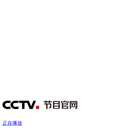
财经
教育
乡村振兴
生态环境
一带一路
央博
大国智造
大国展会
大国保险
云顶对话
云起
超
CCTV.节目官网
直播
节目单
栏目
片库
热播榜
正在播放