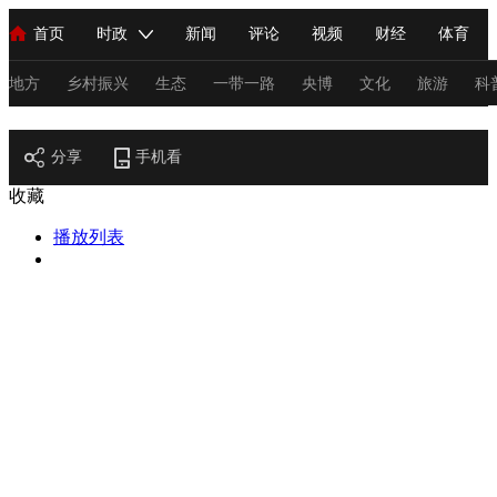
首页
时政
新闻
评论
视频
财经
体育
人民领袖习近平
直播
海外频道
片库
iPanda
栏目大全
联播+
English
中国领导人
节目单
Монгол
听音
央视快评
微视频
习式妙语
主持人
地方
乡村振兴
生态
一带一路
央博
文化
旅游
科
节目官网
总台春晚
分享
手机看
网络春晚
共产党员网
秧纪录
纪录片网
收藏
播放列表
新闻
国内
国际
评论
经济
军事
科技
法
人民领袖习近平
联播+
热解读
天天学习
习式妙语
视频
小央视频
小央直播
直播中国
熊猫频道
V
现场
前线
比划
快看
蓝海中国
新兵请入列
体育
直播
竞猜
2026年世界杯
2026年冬奥会
C
VIP会员
CCTV奥林匹克频道
生活体育大会
体育江湖