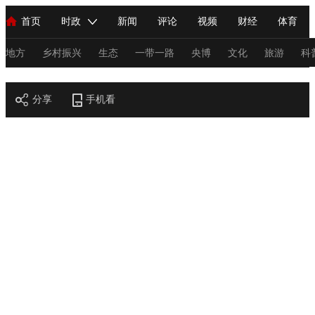
首页
时政
新闻
评论
视频
财经
体育
人民领袖习近平
直播
海外频道
片库
iPanda
栏目大全
联播+
English
中国领导人
节目单
Монгол
听音
央视快评
微视频
习式妙语
主持人
地方
乡村振兴
生态
一带一路
央博
文化
旅游
科
节目官网
总台春晚
分享
手机看
网络春晚
共产党员网
秧纪录
纪录片网
新闻
国内
国际
评论
经济
军事
科技
法
人民领袖习近平
联播+
热解读
天天学习
习式妙语
视频
小央视频
小央直播
直播中国
熊猫频道
V
现场
前线
比划
快看
蓝海中国
新兵请入列
体育
直播
竞猜
2026年世界杯
2026年冬奥会
C
VIP会员
CCTV奥林匹克频道
生活体育大会
体育江湖