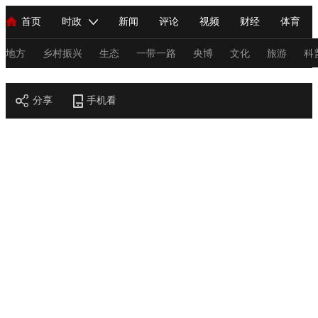
首页
时政
新闻
评论
视频
财经
体育
人民领袖习近平
直播
海外频道
片库
iPanda
栏目大全
联播+
English
中国领导人
节目单
Монгол
听音
央视快评
微视频
习式妙语
主持人
地方
乡村振兴
生态
一带一路
央博
文化
旅游
科
节目官网
总台春晚
分享
手机看
网络春晚
共产党员网
秧纪录
纪录片网
新闻
国内
国际
评论
经济
军事
科技
法
人民领袖习近平
联播+
热解读
天天学习
习式妙语
视频
小央视频
小央直播
直播中国
熊猫频道
V
现场
前线
比划
快看
蓝海中国
新兵请入列
体育
直播
竞猜
2026年世界杯
2026年冬奥会
C
VIP会员
CCTV奥林匹克频道
生活体育大会
体育江湖