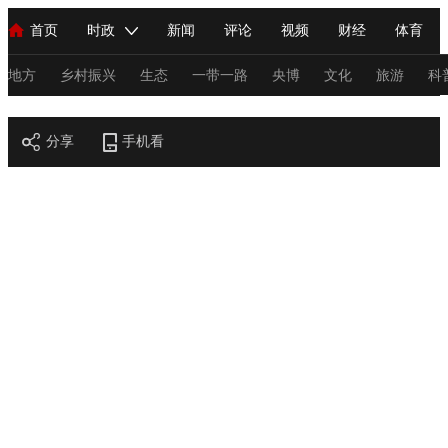
首页
时政
新闻
评论
视频
财经
体育
人民领袖习近平
直播
海外频道
片库
iPanda
栏目大全
联播+
English
中国领导人
节目单
Монгол
听音
央视快评
微视频
习式妙语
主持人
地方
乡村振兴
生态
一带一路
央博
文化
旅游
科
节目官网
总台春晚
分享
手机看
网络春晚
共产党员网
秧纪录
纪录片网
新闻
国内
国际
评论
经济
军事
科技
法
人民领袖习近平
联播+
热解读
天天学习
习式妙语
视频
小央视频
小央直播
直播中国
熊猫频道
V
现场
前线
比划
快看
蓝海中国
新兵请入列
体育
直播
竞猜
2026年世界杯
2026年冬奥会
C
VIP会员
CCTV奥林匹克频道
生活体育大会
体育江湖