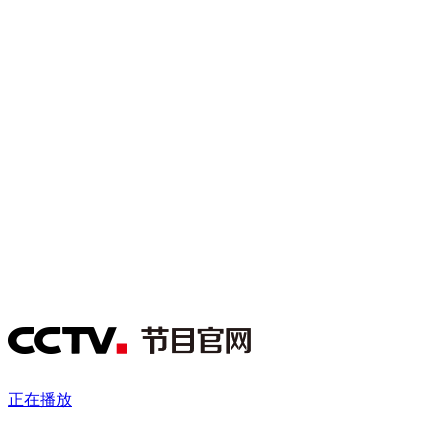
财经
教育
乡村振兴
生态环境
一带一路
央博
大国智造
大国展会
大国保险
云顶对话
云起
超
CCTV.节目官网
直播
节目单
栏目
片库
热播榜
正在播放