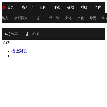
首页
时政
新闻
评论
视频
财经
体育
人民领袖习近平
直播
海外频道
片库
iPanda
栏目大全
联播+
English
中国领导人
节目单
Монгол
听音
央视快评
微视频
习式妙语
主持人
地方
乡村振兴
生态
一带一路
央博
文化
旅游
科
节目官网
总台春晚
分享
手机看
网络春晚
共产党员网
秧纪录
纪录片网
收藏
播放列表
新闻
国内
国际
评论
经济
军事
科技
法
人民领袖习近平
联播+
热解读
天天学习
习式妙语
视频
小央视频
小央直播
直播中国
熊猫频道
V
现场
前线
比划
快看
蓝海中国
新兵请入列
体育
直播
竞猜
2026年世界杯
2026年冬奥会
C
VIP会员
CCTV奥林匹克频道
生活体育大会
体育江湖