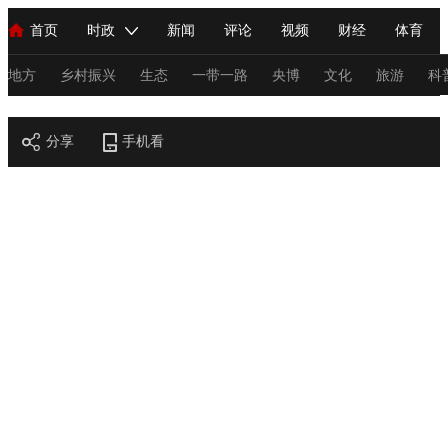
首页
时政
新闻
评论
视频
财经
体育
人民领袖习近平
直播
海外频道
片库
iPanda
栏目大全
联播+
English
中国领导人
节目单
Монгол
听音
央视快评
微视频
习式妙语
主持人
地方
乡村振兴
生态
一带一路
央博
文化
旅游
科
节目官网
总台春晚
分享
手机看
网络春晚
共产党员网
秧纪录
纪录片网
新闻
国内
国际
评论
经济
军事
科技
法
人民领袖习近平
联播+
热解读
天天学习
习式妙语
视频
小央视频
小央直播
直播中国
熊猫频道
V
现场
前线
比划
快看
蓝海中国
新兵请入列
体育
直播
竞猜
2026年世界杯
2026年冬奥会
C
VIP会员
CCTV奥林匹克频道
生活体育大会
体育江湖