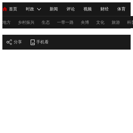
首页
时政
新闻
评论
视频
财经
体育
人民领袖习近平
直播
海外频道
片库
iPanda
栏目大全
联播+
English
中国领导人
节目单
Монгол
听音
央视快评
微视频
习式妙语
主持人
地方
乡村振兴
生态
一带一路
央博
文化
旅游
科
节目官网
总台春晚
分享
手机看
网络春晚
共产党员网
秧纪录
纪录片网
新闻
国内
国际
评论
经济
军事
科技
法
人民领袖习近平
联播+
热解读
天天学习
习式妙语
视频
小央视频
小央直播
直播中国
熊猫频道
V
现场
前线
比划
快看
蓝海中国
新兵请入列
体育
直播
竞猜
2026年世界杯
2026年冬奥会
C
VIP会员
CCTV奥林匹克频道
生活体育大会
体育江湖