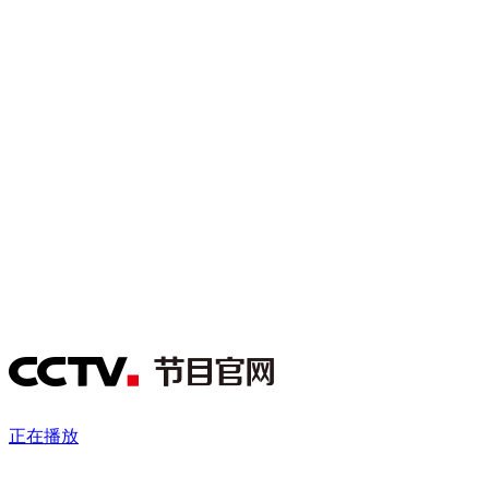
财经
教育
乡村振兴
生态环境
一带一路
央博
大国智造
大国展会
大国保险
云顶对话
云起
超
CCTV.节目官网
直播
节目单
栏目
片库
热播榜
正在播放