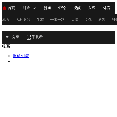
首页
时政
新闻
评论
视频
财经
体育
人民领袖习近平
直播
海外频道
片库
iPanda
栏目大全
联播+
English
中国领导人
节目单
Монгол
听音
央视快评
微视频
习式妙语
主持人
地方
乡村振兴
生态
一带一路
央博
文化
旅游
科
节目官网
总台春晚
分享
手机看
网络春晚
共产党员网
秧纪录
纪录片网
收藏
播放列表
新闻
国内
国际
评论
经济
军事
科技
法
人民领袖习近平
联播+
热解读
天天学习
习式妙语
视频
小央视频
小央直播
直播中国
熊猫频道
V
现场
前线
比划
快看
蓝海中国
新兵请入列
体育
直播
竞猜
2026年世界杯
2026年冬奥会
C
VIP会员
CCTV奥林匹克频道
生活体育大会
体育江湖