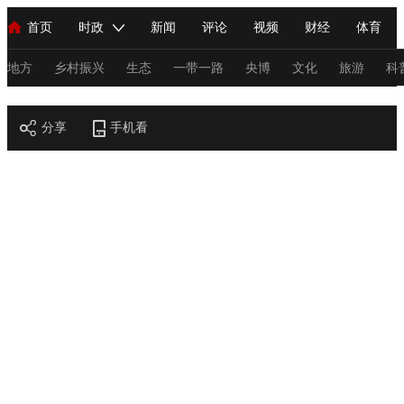
首页
时政
新闻
评论
视频
财经
体育
人民领袖习近平
直播
海外频道
片库
iPanda
栏目大全
联播+
English
中国领导人
节目单
Монгол
听音
央视快评
微视频
习式妙语
主持人
地方
乡村振兴
生态
一带一路
央博
文化
旅游
科
节目官网
总台春晚
分享
手机看
网络春晚
共产党员网
秧纪录
纪录片网
新闻
国内
国际
评论
经济
军事
科技
法
人民领袖习近平
联播+
热解读
天天学习
习式妙语
视频
小央视频
小央直播
直播中国
熊猫频道
V
现场
前线
比划
快看
蓝海中国
新兵请入列
体育
直播
竞猜
2026年世界杯
2026年冬奥会
C
VIP会员
CCTV奥林匹克频道
生活体育大会
体育江湖