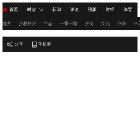
首页
时政
新闻
评论
视频
财经
体育
人民领袖习近平
直播
海外频道
片库
iPanda
栏目大全
联播+
English
中国领导人
节目单
Монгол
听音
央视快评
微视频
习式妙语
主持人
地方
乡村振兴
生态
一带一路
央博
文化
旅游
科
节目官网
总台春晚
分享
手机看
网络春晚
共产党员网
秧纪录
纪录片网
新闻
国内
国际
评论
经济
军事
科技
法
人民领袖习近平
联播+
热解读
天天学习
习式妙语
视频
小央视频
小央直播
直播中国
熊猫频道
V
现场
前线
比划
快看
蓝海中国
新兵请入列
体育
直播
竞猜
2026年世界杯
2026年冬奥会
C
VIP会员
CCTV奥林匹克频道
生活体育大会
体育江湖