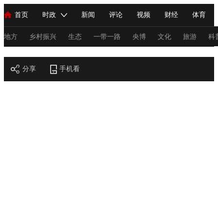
首页
时政
新闻
评论
视频
财经
体育
人民领袖习近平
直播
海外频道
片库
iPanda
栏目大全
联播+
English
中国领导人
节目单
Монгол
听音
央视快评
微视频
习式妙语
主持人
地方
乡村振兴
生态
一带一路
央博
文化
旅游
科
节目官网
总台春晚
分享
手机看
网络春晚
共产党员网
秧纪录
纪录片网
新闻
国内
国际
评论
经济
军事
科技
法
人民领袖习近平
联播+
热解读
天天学习
习式妙语
视频
小央视频
小央直播
直播中国
熊猫频道
V
现场
前线
比划
快看
蓝海中国
新兵请入列
体育
直播
竞猜
2026年世界杯
2026年冬奥会
C
VIP会员
CCTV奥林匹克频道
生活体育大会
体育江湖