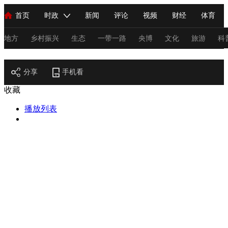
首页
时政
新闻
评论
视频
财经
体育
人民领袖习近平
直播
海外频道
片库
iPanda
栏目大全
联播+
English
中国领导人
节目单
Монгол
听音
央视快评
微视频
习式妙语
主持人
地方
乡村振兴
生态
一带一路
央博
文化
旅游
科
节目官网
总台春晚
分享
手机看
网络春晚
共产党员网
秧纪录
纪录片网
收藏
播放列表
新闻
国内
国际
评论
经济
军事
科技
法
人民领袖习近平
联播+
热解读
天天学习
习式妙语
视频
小央视频
小央直播
直播中国
熊猫频道
V
现场
前线
比划
快看
蓝海中国
新兵请入列
体育
直播
竞猜
2026年世界杯
2026年冬奥会
C
VIP会员
CCTV奥林匹克频道
生活体育大会
体育江湖