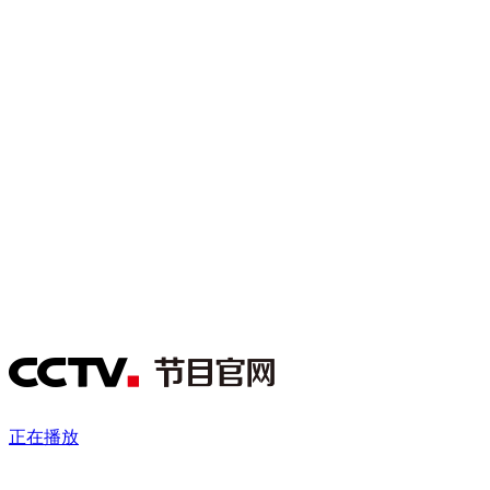
财经
教育
乡村振兴
生态环境
一带一路
央博
大国智造
大国展会
大国保险
云顶对话
云起
超
CCTV.节目官网
直播
节目单
栏目
片库
热播榜
正在播放