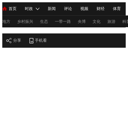
首页
时政
新闻
评论
视频
财经
体育
人民领袖习近平
直播
海外频道
片库
iPanda
栏目大全
联播+
English
中国领导人
节目单
Монгол
听音
央视快评
微视频
习式妙语
主持人
地方
乡村振兴
生态
一带一路
央博
文化
旅游
科
节目官网
总台春晚
分享
手机看
网络春晚
共产党员网
秧纪录
纪录片网
新闻
国内
国际
评论
经济
军事
科技
法
人民领袖习近平
联播+
热解读
天天学习
习式妙语
视频
小央视频
小央直播
直播中国
熊猫频道
V
现场
前线
比划
快看
蓝海中国
新兵请入列
体育
直播
竞猜
2026年世界杯
2026年冬奥会
C
VIP会员
CCTV奥林匹克频道
生活体育大会
体育江湖