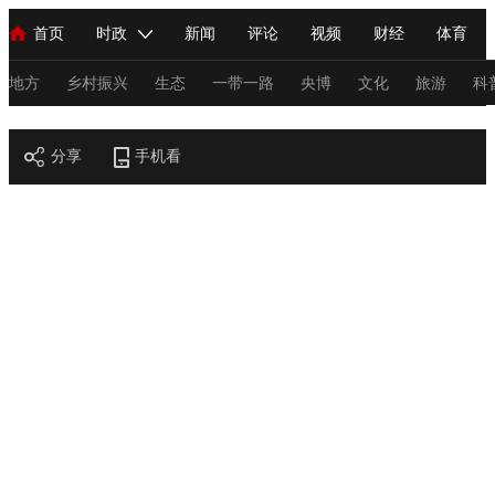
首页
时政
新闻
评论
视频
财经
体育
人民领袖习近平
直播
海外频道
片库
iPanda
栏目大全
联播+
English
中国领导人
节目单
Монгол
听音
央视快评
微视频
习式妙语
主持人
地方
乡村振兴
生态
一带一路
央博
文化
旅游
科
节目官网
总台春晚
分享
手机看
网络春晚
共产党员网
秧纪录
纪录片网
新闻
国内
国际
评论
经济
军事
科技
法
人民领袖习近平
联播+
热解读
天天学习
习式妙语
视频
小央视频
小央直播
直播中国
熊猫频道
V
现场
前线
比划
快看
蓝海中国
新兵请入列
体育
直播
竞猜
2026年世界杯
2026年冬奥会
C
VIP会员
CCTV奥林匹克频道
生活体育大会
体育江湖