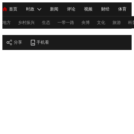
首页
时政
新闻
评论
视频
财经
体育
人民领袖习近平
直播
海外频道
片库
iPanda
栏目大全
联播+
English
中国领导人
节目单
Монгол
听音
央视快评
微视频
习式妙语
主持人
地方
乡村振兴
生态
一带一路
央博
文化
旅游
科
节目官网
总台春晚
分享
手机看
网络春晚
共产党员网
秧纪录
纪录片网
新闻
国内
国际
评论
经济
军事
科技
法
人民领袖习近平
联播+
热解读
天天学习
习式妙语
视频
小央视频
小央直播
直播中国
熊猫频道
V
现场
前线
比划
快看
蓝海中国
新兵请入列
体育
直播
竞猜
2026年世界杯
2026年冬奥会
C
VIP会员
CCTV奥林匹克频道
生活体育大会
体育江湖