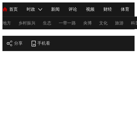
首页
时政
新闻
评论
视频
财经
体育
人民领袖习近平
直播
海外频道
片库
iPanda
栏目大全
联播+
English
中国领导人
节目单
Монгол
听音
央视快评
微视频
习式妙语
主持人
地方
乡村振兴
生态
一带一路
央博
文化
旅游
科
节目官网
总台春晚
分享
手机看
网络春晚
共产党员网
秧纪录
纪录片网
新闻
国内
国际
评论
经济
军事
科技
法
人民领袖习近平
联播+
热解读
天天学习
习式妙语
视频
小央视频
小央直播
直播中国
熊猫频道
V
现场
前线
比划
快看
蓝海中国
新兵请入列
体育
直播
竞猜
2026年世界杯
2026年冬奥会
C
VIP会员
CCTV奥林匹克频道
生活体育大会
体育江湖