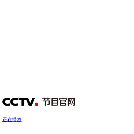
财经
教育
乡村振兴
生态环境
一带一路
央博
大国智造
大国展会
大国保险
云顶对话
云起
超
CCTV.节目官网
直播
节目单
栏目
片库
热播榜
正在播放