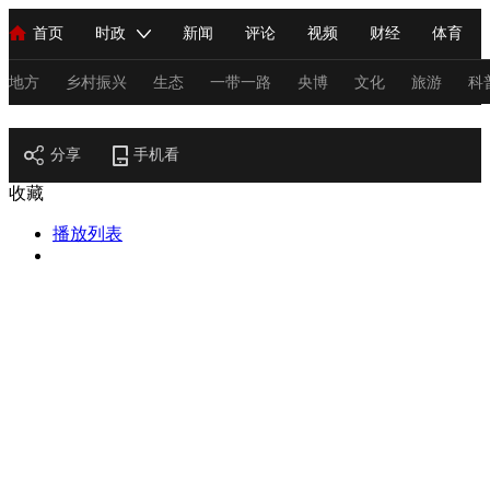
首页
时政
新闻
评论
视频
财经
体育
人民领袖习近平
直播
海外频道
片库
iPanda
栏目大全
联播+
English
中国领导人
节目单
Монгол
听音
央视快评
微视频
习式妙语
主持人
地方
乡村振兴
生态
一带一路
央博
文化
旅游
科
节目官网
总台春晚
分享
手机看
网络春晚
共产党员网
秧纪录
纪录片网
收藏
播放列表
新闻
国内
国际
评论
经济
军事
科技
法
人民领袖习近平
联播+
热解读
天天学习
习式妙语
视频
小央视频
小央直播
直播中国
熊猫频道
V
现场
前线
比划
快看
蓝海中国
新兵请入列
体育
直播
竞猜
2026年世界杯
2026年冬奥会
C
VIP会员
CCTV奥林匹克频道
生活体育大会
体育江湖