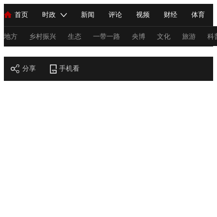
首页
时政
新闻
评论
视频
财经
体育
人民领袖习近平
直播
海外频道
片库
iPanda
栏目大全
联播+
English
中国领导人
节目单
Монгол
听音
央视快评
微视频
习式妙语
主持人
地方
乡村振兴
生态
一带一路
央博
文化
旅游
科
节目官网
总台春晚
分享
手机看
网络春晚
共产党员网
秧纪录
纪录片网
新闻
国内
国际
评论
经济
军事
科技
法
人民领袖习近平
联播+
热解读
天天学习
习式妙语
视频
小央视频
小央直播
直播中国
熊猫频道
V
现场
前线
比划
快看
蓝海中国
新兵请入列
体育
直播
竞猜
2026年世界杯
2026年冬奥会
C
VIP会员
CCTV奥林匹克频道
生活体育大会
体育江湖