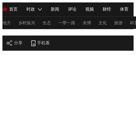
首页
时政
新闻
评论
视频
财经
体育
人民领袖习近平
直播
海外频道
片库
iPanda
栏目大全
联播+
English
中国领导人
节目单
Монгол
听音
央视快评
微视频
习式妙语
主持人
地方
乡村振兴
生态
一带一路
央博
文化
旅游
科
节目官网
总台春晚
分享
手机看
网络春晚
共产党员网
秧纪录
纪录片网
新闻
国内
国际
评论
经济
军事
科技
法
人民领袖习近平
联播+
热解读
天天学习
习式妙语
视频
小央视频
小央直播
直播中国
熊猫频道
V
现场
前线
比划
快看
蓝海中国
新兵请入列
体育
直播
竞猜
2026年世界杯
2026年冬奥会
C
VIP会员
CCTV奥林匹克频道
生活体育大会
体育江湖