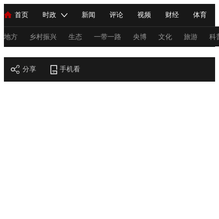
首页
时政
新闻
评论
视频
财经
体育
人民领袖习近平
直播
海外频道
片库
iPanda
栏目大全
联播+
English
中国领导人
节目单
Монгол
听音
央视快评
微视频
习式妙语
主持人
地方
乡村振兴
生态
一带一路
央博
文化
旅游
科
节目官网
总台春晚
分享
手机看
网络春晚
共产党员网
秧纪录
纪录片网
新闻
国内
国际
评论
经济
军事
科技
法
人民领袖习近平
联播+
热解读
天天学习
习式妙语
视频
小央视频
小央直播
直播中国
熊猫频道
V
现场
前线
比划
快看
蓝海中国
新兵请入列
体育
直播
竞猜
2026年世界杯
2026年冬奥会
C
VIP会员
CCTV奥林匹克频道
生活体育大会
体育江湖