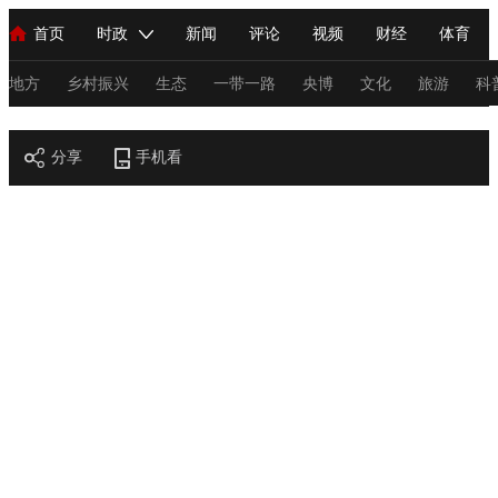
首页
时政
新闻
评论
视频
财经
体育
人民领袖习近平
直播
海外频道
片库
iPanda
栏目大全
联播+
English
中国领导人
节目单
Монгол
听音
央视快评
微视频
习式妙语
主持人
地方
乡村振兴
生态
一带一路
央博
文化
旅游
科
节目官网
总台春晚
分享
手机看
网络春晚
共产党员网
秧纪录
纪录片网
新闻
国内
国际
评论
经济
军事
科技
法
人民领袖习近平
联播+
热解读
天天学习
习式妙语
视频
小央视频
小央直播
直播中国
熊猫频道
V
现场
前线
比划
快看
蓝海中国
新兵请入列
体育
直播
竞猜
2026年世界杯
2026年冬奥会
C
VIP会员
CCTV奥林匹克频道
生活体育大会
体育江湖