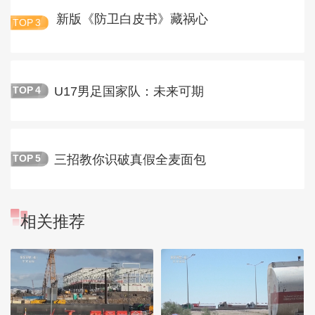
新版《防卫白皮书》藏祸心
TOP
3
U17男足国家队：未来可期
TOP
4
三招教你识破真假全麦面包
TOP
5
相关推荐