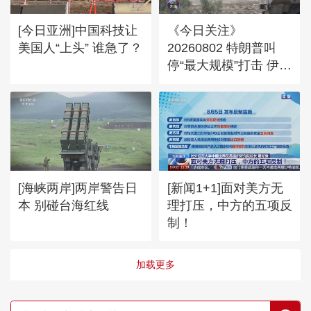
[今日亚洲]中国科技让
《今日关注》
美国人“上头” 谁急了？
20260802 特朗普叫
停“最大规模”打击 伊朗
称摧毁美军F-35战机
[海峡两岸]两岸警告日
[新闻1+1]面对美方无
本 别碰台海红线
理打压，中方的五项反
制！
加载更多