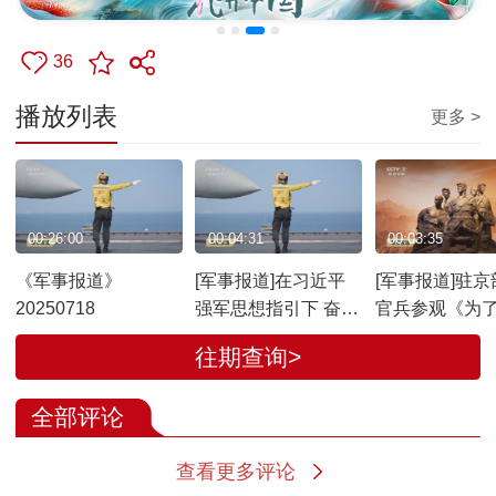
36
播放列表
更多 >
00:26:00
00:04:31
00:03:35
《军事报道》
[军事报道]在习近平
[军事报道]驻京
20250718
强军思想指引下 奋进
官兵参观《为
强军路 打好攻坚战
解放与世界和
往期查询>
海军山东舰起降保障
题展览
中队：为战鹰腾飞插
全部评论
上“隐形翅膀”
查看更多评论