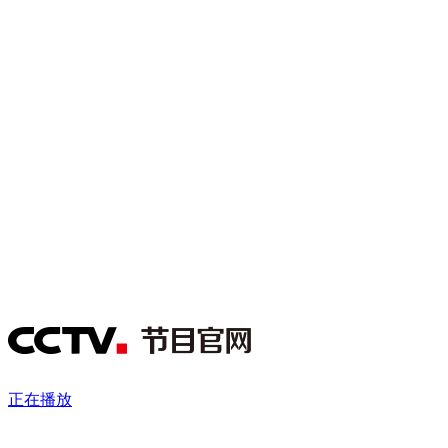
财经
教育
乡村振兴
生态环境
一带一路
央博
大国智造
大国展会
大国保险
云顶对话
云起
超
CCTV.节目官网
直播
节目单
栏目
片库
热播榜
正在播放