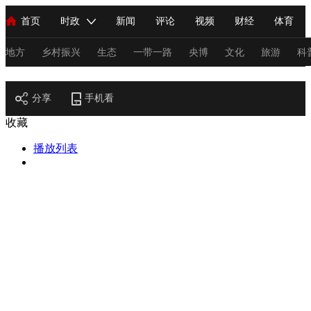
首页
时政
新闻
评论
视频
财经
体育
人民领袖习近平
直播
海外频道
片库
iPanda
栏目大全
联播+
English
中国领导人
节目单
Монгол
听音
央视快评
微视频
习式妙语
主持人
地方
乡村振兴
生态
一带一路
央博
文化
旅游
科
节目官网
总台春晚
分享
手机看
网络春晚
共产党员网
秧纪录
纪录片网
收藏
播放列表
新闻
国内
国际
评论
经济
军事
科技
法
人民领袖习近平
联播+
热解读
天天学习
习式妙语
视频
小央视频
小央直播
直播中国
熊猫频道
V
现场
前线
比划
快看
蓝海中国
新兵请入列
体育
直播
竞猜
2026年世界杯
2026年冬奥会
C
VIP会员
CCTV奥林匹克频道
生活体育大会
体育江湖