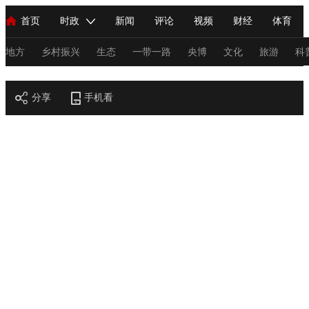
首页
时政
新闻
评论
视频
财经
体育
人民领袖习近平
直播
海外频道
片库
iPanda
栏目大全
联播+
English
中国领导人
节目单
Монгол
听音
央视快评
微视频
习式妙语
主持人
地方
乡村振兴
生态
一带一路
央博
文化
旅游
科
节目官网
总台春晚
分享
手机看
网络春晚
共产党员网
秧纪录
纪录片网
新闻
国内
国际
评论
经济
军事
科技
法
人民领袖习近平
联播+
热解读
天天学习
习式妙语
视频
小央视频
小央直播
直播中国
熊猫频道
V
现场
前线
比划
快看
蓝海中国
新兵请入列
体育
直播
竞猜
2026年世界杯
2026年冬奥会
C
VIP会员
CCTV奥林匹克频道
生活体育大会
体育江湖