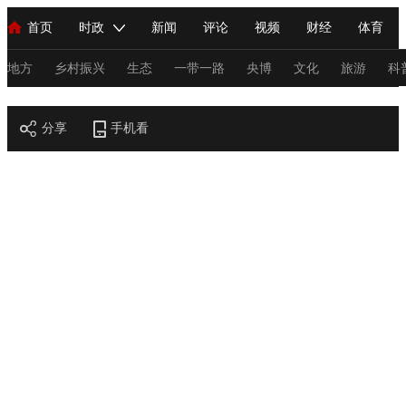
首页
时政
新闻
评论
视频
财经
体育
人民领袖习近平
直播
海外频道
片库
iPanda
栏目大全
联播+
English
中国领导人
节目单
Монгол
听音
央视快评
微视频
习式妙语
主持人
地方
乡村振兴
生态
一带一路
央博
文化
旅游
科
节目官网
总台春晚
分享
手机看
网络春晚
共产党员网
秧纪录
纪录片网
新闻
国内
国际
评论
经济
军事
科技
法
人民领袖习近平
联播+
热解读
天天学习
习式妙语
视频
小央视频
小央直播
直播中国
熊猫频道
V
现场
前线
比划
快看
蓝海中国
新兵请入列
体育
直播
竞猜
2026年世界杯
2026年冬奥会
C
VIP会员
CCTV奥林匹克频道
生活体育大会
体育江湖