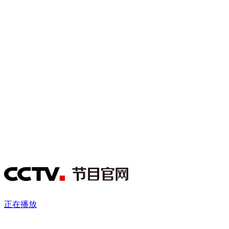
财经
教育
乡村振兴
生态环境
一带一路
央博
大国智造
大国展会
大国保险
云顶对话
云起
超
CCTV.节目官网
直播
节目单
栏目
片库
热播榜
正在播放