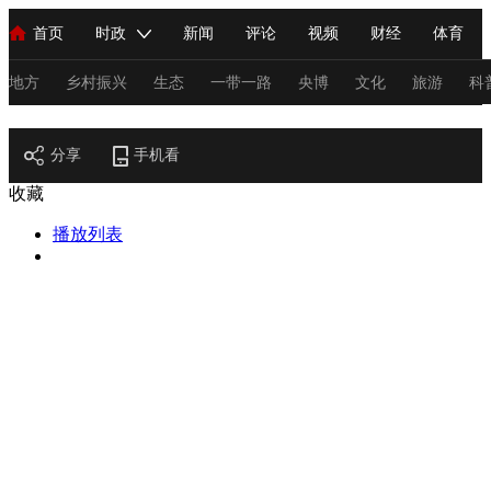
首页
时政
新闻
评论
视频
财经
体育
人民领袖习近平
直播
海外频道
片库
iPanda
栏目大全
联播+
English
中国领导人
节目单
Монгол
听音
央视快评
微视频
习式妙语
主持人
地方
乡村振兴
生态
一带一路
央博
文化
旅游
科
节目官网
总台春晚
分享
手机看
网络春晚
共产党员网
秧纪录
纪录片网
收藏
播放列表
新闻
国内
国际
评论
经济
军事
科技
法
人民领袖习近平
联播+
热解读
天天学习
习式妙语
视频
小央视频
小央直播
直播中国
熊猫频道
V
现场
前线
比划
快看
蓝海中国
新兵请入列
体育
直播
竞猜
2026年世界杯
2026年冬奥会
C
VIP会员
CCTV奥林匹克频道
生活体育大会
体育江湖