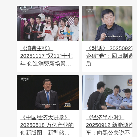
《消费主张》
《对话》 20250927
20251117 “双11”十七
企破“卷”：回归制造
年 创造消费新场景：
质
科技赋能
《中国经济大讲堂》
《经济半小时》
20250518 万亿产业的
20250912 新能源汽
创新版图：新型储
车：向黑公关说不！