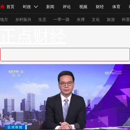
首页
时政
新闻
评论
视频
财经
体育
人民领袖习近平
直播
海外频道
片库
iPanda
栏目大全
联播+
English
中国领导人
节目单
Монгол
听音
央视快评
微视频
习式妙语
主持人
下
地方
乡村振兴
生态
一带一路
央博
文化
旅游
科普
正点财经
总台春晚
网络春晚
共产党员网
秧纪录
纪录片网
新闻
国内
国际
评论
经济
军事
科技
法
人民领袖习近平
联播+
热解读
天天学习
习式妙语
视频
小央视频
小央直播
直播中国
熊猫频道
V
现场
前线
比划
快看
蓝海中国
新兵请入列
体育
直播
竞猜
2026年世界杯
2026年冬奥会
VIP会员
CCTV奥林匹克频道
生活体育大会
体育江湖