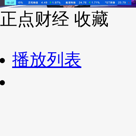
财经
教育
乡村振兴
生态环境
一带一路
央博
正点财经
收藏
大国智造
大国展会
大国保险
云顶对话
云起
超
播放列表
CCTV.节目官网
直播
节目单
栏目
片库
热播榜