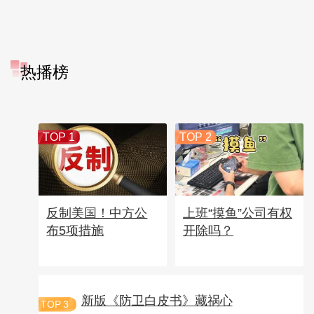
热播榜
TOP 1
TOP 2
反制美国！中方公
上班“摸鱼”公司有权
布5项措施
开除吗？
新版《防卫白皮书》藏祸心
TOP
3