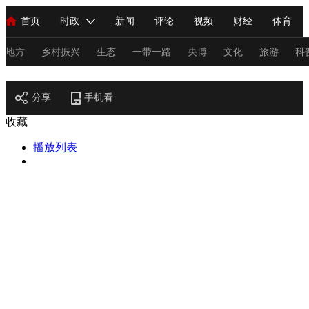
首页
时政
新闻
评论
视频
财经
体育
人民领袖习近平
直播
海外频道
片库
iPanda
栏目大全
联播+
English
中国领导人
节目单
Монгол
听音
央视快评
微视频
习式妙语
主持人
地方
乡村振兴
生态
一带一路
央博
文化
旅游
科
节目官网
总台春晚
分享
手机看
网络春晚
共产党员网
秧纪录
纪录片网
收藏
播放列表
新闻
国内
国际
评论
经济
军事
科技
法
人民领袖习近平
联播+
热解读
天天学习
习式妙语
视频
小央视频
小央直播
直播中国
熊猫频道
V
现场
前线
比划
快看
蓝海中国
新兵请入列
体育
直播
竞猜
2026年世界杯
2026年冬奥会
C
VIP会员
CCTV奥林匹克频道
生活体育大会
体育江湖