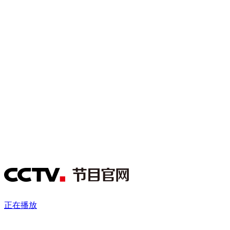
财经
教育
乡村振兴
生态环境
一带一路
央博
大国智造
大国展会
大国保险
云顶对话
云起
超
CCTV.节目官网
直播
节目单
栏目
片库
热播榜
正在播放