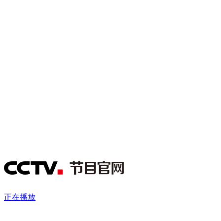
财经
教育
乡村振兴
生态环境
一带一路
央博
大国智造
大国展会
大国保险
云顶对话
云起
超
CCTV.节目官网
直播
节目单
栏目
片库
热播榜
正在播放