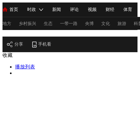
首页
时政
新闻
评论
视频
财经
体育
人民领袖习近平
直播
海外频道
片库
iPanda
栏目大全
联播+
English
中国领导人
节目单
Монгол
听音
央视快评
微视频
习式妙语
主持人
地方
乡村振兴
生态
一带一路
央博
文化
旅游
科
节目官网
总台春晚
分享
手机看
网络春晚
共产党员网
秧纪录
纪录片网
收藏
播放列表
新闻
国内
国际
评论
经济
军事
科技
法
人民领袖习近平
联播+
热解读
天天学习
习式妙语
视频
小央视频
小央直播
直播中国
熊猫频道
V
现场
前线
比划
快看
蓝海中国
新兵请入列
体育
直播
竞猜
2026年世界杯
2026年冬奥会
C
VIP会员
CCTV奥林匹克频道
生活体育大会
体育江湖