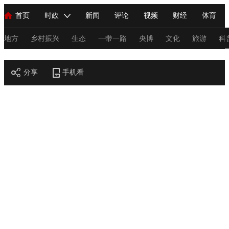
首页
时政
新闻
评论
视频
财经
体育
人民领袖习近平
直播
海外频道
片库
iPanda
栏目大全
联播+
English
中国领导人
节目单
Монгол
听音
央视快评
微视频
习式妙语
主持人
地方
乡村振兴
生态
一带一路
央博
文化
旅游
科
节目官网
总台春晚
分享
手机看
网络春晚
共产党员网
秧纪录
纪录片网
新闻
国内
国际
评论
经济
军事
科技
法
人民领袖习近平
联播+
热解读
天天学习
习式妙语
视频
小央视频
小央直播
直播中国
熊猫频道
V
现场
前线
比划
快看
蓝海中国
新兵请入列
体育
直播
竞猜
2026年世界杯
2026年冬奥会
C
VIP会员
CCTV奥林匹克频道
生活体育大会
体育江湖