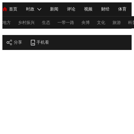
首页
时政
新闻
评论
视频
财经
体育
人民领袖习近平
直播
海外频道
片库
iPanda
栏目大全
联播+
English
中国领导人
节目单
Монгол
听音
央视快评
微视频
习式妙语
主持人
地方
乡村振兴
生态
一带一路
央博
文化
旅游
科
节目官网
总台春晚
分享
手机看
网络春晚
共产党员网
秧纪录
纪录片网
新闻
国内
国际
评论
经济
军事
科技
法
人民领袖习近平
联播+
热解读
天天学习
习式妙语
视频
小央视频
小央直播
直播中国
熊猫频道
V
现场
前线
比划
快看
蓝海中国
新兵请入列
体育
直播
竞猜
2026年世界杯
2026年冬奥会
C
VIP会员
CCTV奥林匹克频道
生活体育大会
体育江湖