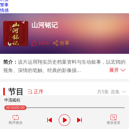
警事
情感
选集
山河铭记
1-5
1014
分享
简介：
该片运用翔实历史档案资料与生动叙事，以宏阔的
展开
视角、深情的笔触、经典的影像描...
节目
正序
共5集
选集
中流砥柱
00:00
/00:00
中流砥柱
1
顺序播放
播放速度
胜利之本
2