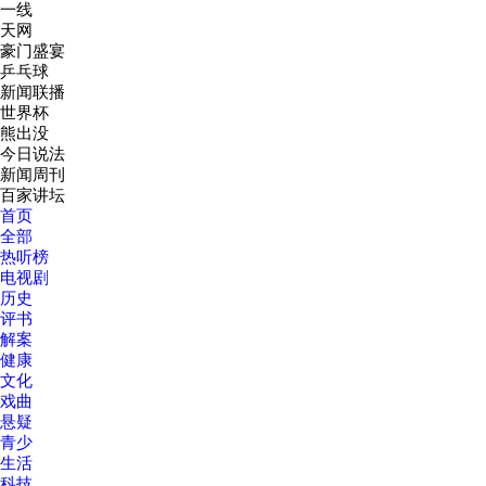
一线
天网
豪门盛宴
乒乓球
新闻联播
世界杯
熊出没
今日说法
新闻周刊
百家讲坛
首页
全部
热听榜
电视剧
历史
评书
解案
健康
文化
戏曲
悬疑
青少
生活
科技