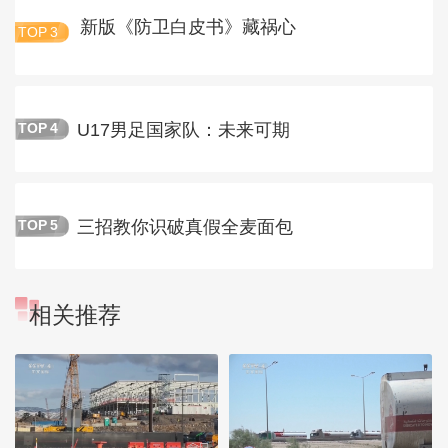
新版《防卫白皮书》藏祸心
TOP
3
U17男足国家队：未来可期
TOP
4
三招教你识破真假全麦面包
TOP
5
相关推荐