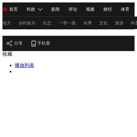
首页
时政
新闻
评论
视频
财经
体育
人民领袖习近平
直播
海外频道
片库
iPanda
栏目大全
联播+
English
中国领导人
节目单
Монгол
听音
央视快评
微视频
习式妙语
主持人
地方
乡村振兴
生态
一带一路
央博
文化
旅游
科
节目官网
总台春晚
分享
手机看
网络春晚
共产党员网
秧纪录
纪录片网
收藏
播放列表
新闻
国内
国际
评论
经济
军事
科技
法
人民领袖习近平
联播+
热解读
天天学习
习式妙语
视频
小央视频
小央直播
直播中国
熊猫频道
V
现场
前线
比划
快看
蓝海中国
新兵请入列
体育
直播
竞猜
2026年世界杯
2026年冬奥会
C
VIP会员
CCTV奥林匹克频道
生活体育大会
体育江湖