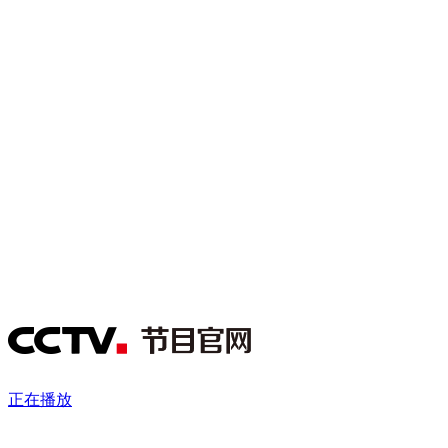
财经
教育
乡村振兴
生态环境
一带一路
央博
大国智造
大国展会
大国保险
云顶对话
云起
超
CCTV.节目官网
直播
节目单
栏目
片库
热播榜
正在播放