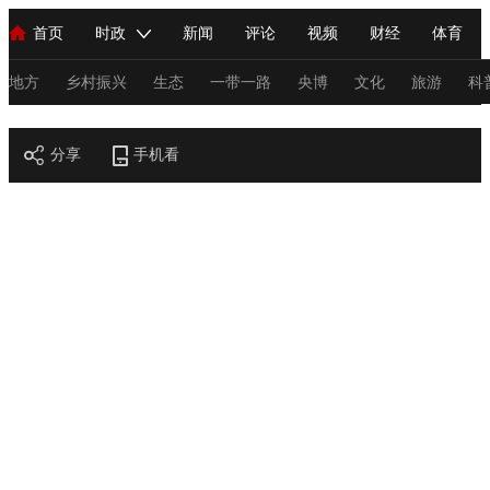
首页
时政
新闻
评论
视频
财经
体育
人民领袖习近平
直播
海外频道
片库
iPanda
栏目大全
联播+
English
中国领导人
节目单
Монгол
听音
央视快评
微视频
习式妙语
主持人
地方
乡村振兴
生态
一带一路
央博
文化
旅游
科
节目官网
总台春晚
分享
手机看
网络春晚
共产党员网
秧纪录
纪录片网
新闻
国内
国际
评论
经济
军事
科技
法
人民领袖习近平
联播+
热解读
天天学习
习式妙语
视频
小央视频
小央直播
直播中国
熊猫频道
V
现场
前线
比划
快看
蓝海中国
新兵请入列
体育
直播
竞猜
2026年世界杯
2026年冬奥会
C
VIP会员
CCTV奥林匹克频道
生活体育大会
体育江湖