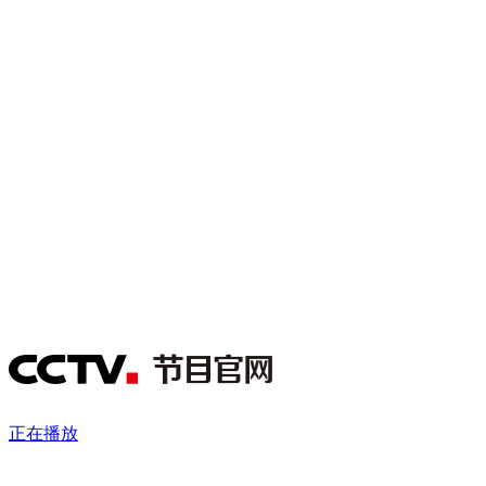
财经
教育
乡村振兴
生态环境
一带一路
央博
大国智造
大国展会
大国保险
云顶对话
云起
超
CCTV.节目官网
直播
节目单
栏目
片库
热播榜
正在播放