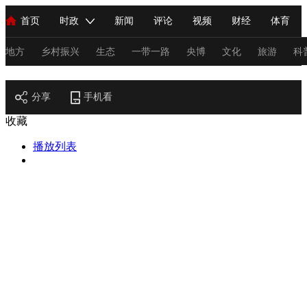
首页
时政
新闻
评论
视频
财经
体育
人民领袖习近平
直播
海外频道
片库
iPanda
栏目大全
联播+
English
中国领导人
节目单
Монгол
听音
央视快评
微视频
习式妙语
主持人
地方
乡村振兴
生态
一带一路
央博
文化
旅游
科
节目官网
总台春晚
分享
手机看
网络春晚
共产党员网
秧纪录
纪录片网
收藏
播放列表
新闻
国内
国际
评论
经济
军事
科技
法
人民领袖习近平
联播+
热解读
天天学习
习式妙语
视频
小央视频
小央直播
直播中国
熊猫频道
V
现场
前线
比划
快看
蓝海中国
新兵请入列
体育
直播
竞猜
2026年世界杯
2026年冬奥会
C
VIP会员
CCTV奥林匹克频道
生活体育大会
体育江湖