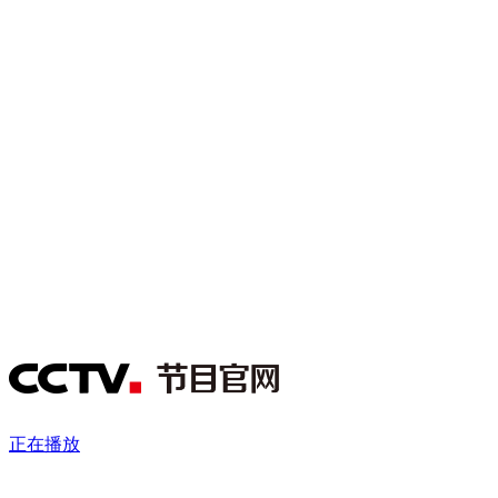
财经
教育
乡村振兴
生态环境
一带一路
央博
大国智造
大国展会
大国保险
云顶对话
云起
超
CCTV.节目官网
直播
节目单
栏目
片库
热播榜
正在播放