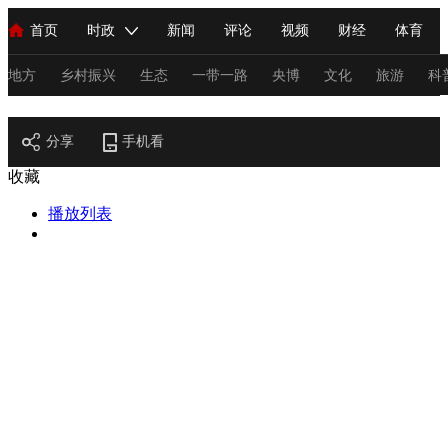
首页
时政
新闻
评论
视频
财经
体育
人民领袖习近平
直播
海外频道
片库
iPanda
栏目大全
联播+
English
中国领导人
节目单
Монгол
听音
央视快评
微视频
习式妙语
主持人
地方
乡村振兴
生态
一带一路
央博
文化
旅游
科
节目官网
总台春晚
分享
手机看
网络春晚
共产党员网
秧纪录
纪录片网
收藏
播放列表
新闻
国内
国际
评论
经济
军事
科技
法
人民领袖习近平
联播+
热解读
天天学习
习式妙语
视频
小央视频
小央直播
直播中国
熊猫频道
V
现场
前线
比划
快看
蓝海中国
新兵请入列
体育
直播
竞猜
2026年世界杯
2026年冬奥会
C
VIP会员
CCTV奥林匹克频道
生活体育大会
体育江湖