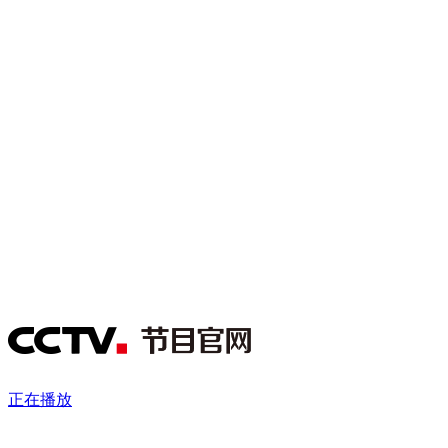
财经
教育
乡村振兴
生态环境
一带一路
央博
大国智造
大国展会
大国保险
云顶对话
云起
超
CCTV.节目官网
直播
节目单
栏目
片库
热播榜
正在播放