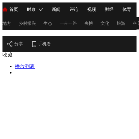
首页
时政
新闻
评论
视频
财经
体育
人民领袖习近平
直播
海外频道
片库
iPanda
栏目大全
联播+
English
中国领导人
节目单
Монгол
听音
央视快评
微视频
习式妙语
主持人
地方
乡村振兴
生态
一带一路
央博
文化
旅游
科
节目官网
总台春晚
分享
手机看
网络春晚
共产党员网
秧纪录
纪录片网
收藏
播放列表
新闻
国内
国际
评论
经济
军事
科技
法
人民领袖习近平
联播+
热解读
天天学习
习式妙语
视频
小央视频
小央直播
直播中国
熊猫频道
V
现场
前线
比划
快看
蓝海中国
新兵请入列
体育
直播
竞猜
2026年世界杯
2026年冬奥会
C
VIP会员
CCTV奥林匹克频道
生活体育大会
体育江湖