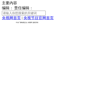
主要内容
财经
教育
乡村振兴
生态环境
一带一路
央博
编辑：
责任编辑：
大国智造
大国展会
大国保险
云顶对话
云起
超
央视网首页
|
央视节目官网首页
京ICP备10003349号-1
中央广播电视总台
央视网
版权所有
CCTV.节目官网
直播
节目单
栏目
片库
热播榜