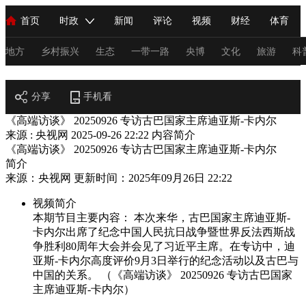
首页
时政
新闻
评论
视频
财经
体育
人民领袖习近平
直播
海外频道
片库
iPanda
栏目大全
联播+
English
中国领导人
节目单
Монгол
听音
央视快评
微视频
习式妙语
主持人
地方
乡村振兴
生态
一带一路
央博
文化
旅游
科
节目官网
总台春晚
分享
手机看
网络春晚
共产党员网
秧纪录
纪录片网
《高端访谈》 20250926 专访古巴国家主席迪亚斯-卡内尔
来源 : 央视网
2025-09-26 22:22
内容简介
《高端访谈》 20250926 专访古巴国家主席迪亚斯-卡内尔
新闻
国内
国际
评论
经济
军事
科技
法
简介
来源：央视网 更新时间：2025年09月26日 22:22
人民领袖习近平
联播+
热解读
天天学习
习式妙语
视频简介
视频
小央视频
小央直播
直播中国
熊猫频道
V
本期节目主要内容： 本次来华，古巴国家主席迪亚斯-
卡内尔出席了纪念中国人民抗日战争暨世界反法西斯战
现场
前线
比划
快看
蓝海中国
新兵请入列
争胜利80周年大会并会见了习近平主席。在专访中，迪
亚斯-卡内尔高度评价9月3日举行的纪念活动以及古巴与
体育
直播
竞猜
2026年世界杯
2026年冬奥会
C
中国的关系。 （《高端访谈》 20250926 专访古巴国家
主席迪亚斯-卡内尔）
VIP会员
CCTV奥林匹克频道
生活体育大会
体育江湖