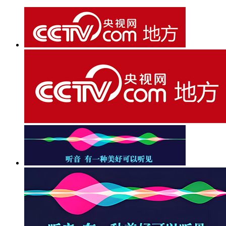
财经
教育
乡村振兴
生态环境
一带一路
央博
大国智造
大国展会
大国保险
云顶对话
云起
超
CCTV.节目官网
直播
节目单
栏目
片库
热播榜