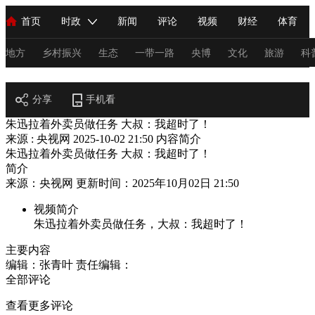
首页
时政
新闻
评论
视频
财经
体育
人民领袖习近平
直播
海外频道
片库
iPanda
栏目大全
联播+
English
中国领导人
节目单
Монгол
听音
央视快评
微视频
习式妙语
主持人
地方
乡村振兴
生态
一带一路
央博
文化
旅游
科
节目官网
总台春晚
分享
手机看
网络春晚
共产党员网
秧纪录
纪录片网
朱迅拉着外卖员做任务 大叔：我超时了！
来源 : 央视网
2025-10-02 21:50
内容简介
朱迅拉着外卖员做任务 大叔：我超时了！
新闻
国内
国际
评论
经济
军事
科技
法
简介
来源：央视网 更新时间：2025年10月02日 21:50
人民领袖习近平
联播+
热解读
天天学习
习式妙语
视频简介
视频
小央视频
小央直播
直播中国
熊猫频道
V
朱迅拉着外卖员做任务，大叔：我超时了！
现场
前线
比划
快看
蓝海中国
新兵请入列
主要内容
编辑：张青叶
责任编辑：
体育
直播
竞猜
2026年世界杯
2026年冬奥会
C
全部评论
VIP会员
CCTV奥林匹克频道
生活体育大会
体育江湖
查看更多评论