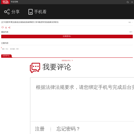
节目官网
分享
手机看
[正午国防军事]创新战法锤炼战场保障硬功 第78集团军某旅烟幕实弹射击
简介
播放列表
更多 >
往期查询>
主要内容
编辑：刘洁
责任编辑：刘慧
全部评论
查看更多评论