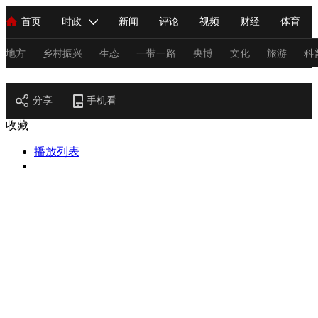
首页
时政
新闻
评论
视频
财经
体育
人民领袖习近平
直播
海外频道
片库
iPanda
栏目大全
联播+
English
中国领导人
节目单
Монгол
听音
央视快评
微视频
习式妙语
主持人
地方
乡村振兴
生态
一带一路
央博
文化
旅游
科
节目官网
总台春晚
分享
手机看
网络春晚
共产党员网
秧纪录
纪录片网
收藏
播放列表
新闻
国内
国际
评论
经济
军事
科技
法
人民领袖习近平
联播+
热解读
天天学习
习式妙语
视频
小央视频
小央直播
直播中国
熊猫频道
V
现场
前线
比划
快看
蓝海中国
新兵请入列
体育
直播
竞猜
2026年世界杯
2026年冬奥会
C
VIP会员
CCTV奥林匹克频道
生活体育大会
体育江湖