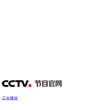
财经
教育
乡村振兴
生态环境
一带一路
央博
大国智造
大国展会
大国保险
云顶对话
云起
超
CCTV.节目官网
直播
节目单
栏目
片库
热播榜
正在播放