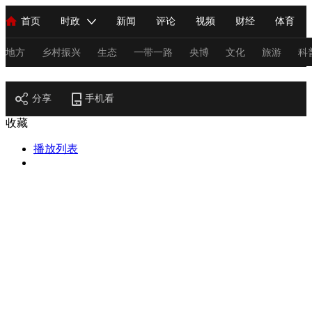
首页
时政
新闻
评论
视频
财经
体育
人民领袖习近平
直播
海外频道
片库
iPanda
栏目大全
联播+
English
中国领导人
节目单
Монгол
听音
央视快评
微视频
习式妙语
主持人
地方
乡村振兴
生态
一带一路
央博
文化
旅游
科
节目官网
总台春晚
分享
手机看
网络春晚
共产党员网
秧纪录
纪录片网
收藏
播放列表
新闻
国内
国际
评论
经济
军事
科技
法
人民领袖习近平
联播+
热解读
天天学习
习式妙语
视频
小央视频
小央直播
直播中国
熊猫频道
V
现场
前线
比划
快看
蓝海中国
新兵请入列
体育
直播
竞猜
2026年世界杯
2026年冬奥会
C
VIP会员
CCTV奥林匹克频道
生活体育大会
体育江湖