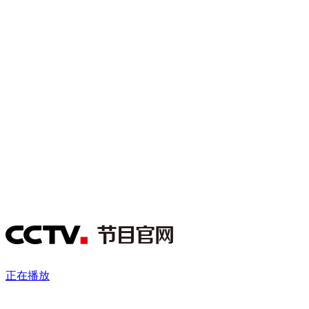
财经
教育
乡村振兴
生态环境
一带一路
央博
大国智造
大国展会
大国保险
云顶对话
云起
超
CCTV.节目官网
直播
节目单
栏目
片库
热播榜
正在播放