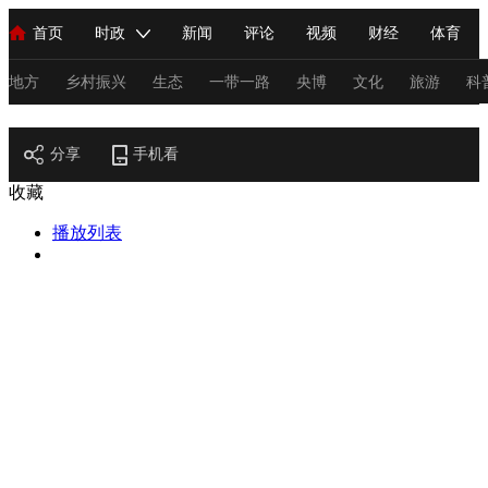
首页
时政
新闻
评论
视频
财经
体育
人民领袖习近平
直播
海外频道
片库
iPanda
栏目大全
联播+
English
中国领导人
节目单
Монгол
听音
央视快评
微视频
习式妙语
主持人
地方
乡村振兴
生态
一带一路
央博
文化
旅游
科
节目官网
总台春晚
分享
手机看
网络春晚
共产党员网
秧纪录
纪录片网
收藏
播放列表
新闻
国内
国际
评论
经济
军事
科技
法
人民领袖习近平
联播+
热解读
天天学习
习式妙语
视频
小央视频
小央直播
直播中国
熊猫频道
V
现场
前线
比划
快看
蓝海中国
新兵请入列
体育
直播
竞猜
2026年世界杯
2026年冬奥会
C
VIP会员
CCTV奥林匹克频道
生活体育大会
体育江湖