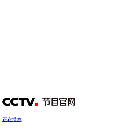
财经
教育
乡村振兴
生态环境
一带一路
央博
大国智造
大国展会
大国保险
云顶对话
云起
超
CCTV.节目官网
直播
节目单
栏目
片库
热播榜
正在播放