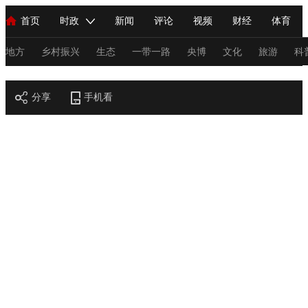
首页
时政
新闻
评论
视频
财经
体育
人民领袖习近平
直播
海外频道
片库
iPanda
栏目大全
联播+
English
中国领导人
节目单
Монгол
听音
央视快评
微视频
习式妙语
主持人
地方
乡村振兴
生态
一带一路
央博
文化
旅游
科
节目官网
总台春晚
分享
手机看
网络春晚
共产党员网
秧纪录
纪录片网
新闻
国内
国际
评论
经济
军事
科技
法
人民领袖习近平
联播+
热解读
天天学习
习式妙语
视频
小央视频
小央直播
直播中国
熊猫频道
V
现场
前线
比划
快看
蓝海中国
新兵请入列
体育
直播
竞猜
2026年世界杯
2026年冬奥会
C
VIP会员
CCTV奥林匹克频道
生活体育大会
体育江湖