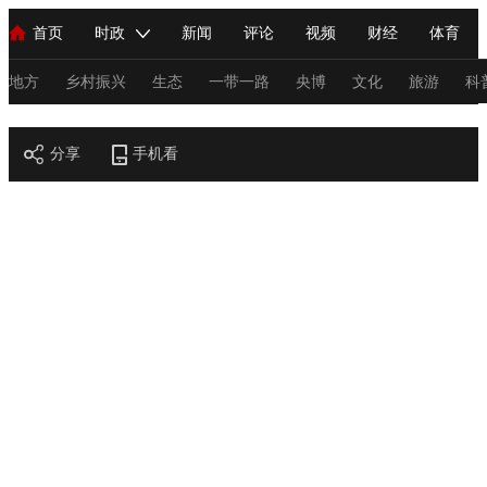
首页
时政
新闻
评论
视频
财经
体育
人民领袖习近平
直播
海外频道
片库
iPanda
栏目大全
联播+
English
中国领导人
节目单
Монгол
听音
央视快评
微视频
习式妙语
主持人
地方
乡村振兴
生态
一带一路
央博
文化
旅游
科
节目官网
总台春晚
分享
手机看
网络春晚
共产党员网
秧纪录
纪录片网
新闻
国内
国际
评论
经济
军事
科技
法
人民领袖习近平
联播+
热解读
天天学习
习式妙语
视频
小央视频
小央直播
直播中国
熊猫频道
V
现场
前线
比划
快看
蓝海中国
新兵请入列
体育
直播
竞猜
2026年世界杯
2026年冬奥会
C
VIP会员
CCTV奥林匹克频道
生活体育大会
体育江湖