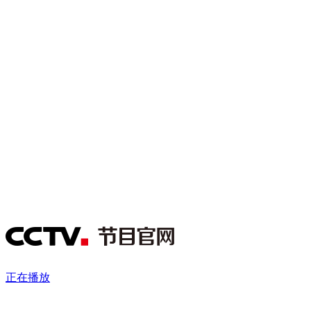
财经
教育
乡村振兴
生态环境
一带一路
央博
大国智造
大国展会
大国保险
云顶对话
云起
超
CCTV.节目官网
直播
节目单
栏目
片库
热播榜
正在播放