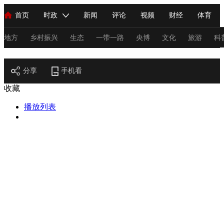
首页
时政
新闻
评论
视频
财经
体育
人民领袖习近平
直播
海外频道
片库
iPanda
栏目大全
联播+
English
中国领导人
节目单
Монгол
听音
央视快评
微视频
习式妙语
主持人
地方
乡村振兴
生态
一带一路
央博
文化
旅游
科
节目官网
总台春晚
分享
手机看
网络春晚
共产党员网
秧纪录
纪录片网
收藏
播放列表
新闻
国内
国际
评论
经济
军事
科技
法
人民领袖习近平
联播+
热解读
天天学习
习式妙语
视频
小央视频
小央直播
直播中国
熊猫频道
V
现场
前线
比划
快看
蓝海中国
新兵请入列
体育
直播
竞猜
2026年世界杯
2026年冬奥会
C
VIP会员
CCTV奥林匹克频道
生活体育大会
体育江湖