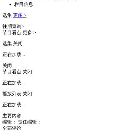
栏目信息
财经
教育
乡村振兴
生态环境
一带一路
央博
选集
更多 >
大国智造
大国展会
大国保险
云顶对话
云起
超
往期查询>
节目看点
更多 >
选集
关闭
正在加载...
CCTV.节目官网
直播
节目单
栏目
片库
热播榜
关闭
节目看点
关闭
正在加载...
播放列表
关闭
正在加载...
主要内容
编辑：
责任编辑：
全部评论