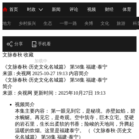
首页
时政
新闻
评论
视频
财经
体育
人民领袖习近平
直播
海外频道
片库
iPanda
栏目大全
联播+
English
中国领导人
节目单
Монгол
听音
央视快评
微视频
习式妙语
主持人
地方
乡村振兴
生态
一带一路
央博
文化
旅游
科
节目官网
总台春晚
分享
手机看
网络春晚
共产党员网
秧纪录
纪录片网
文脉春秋
收藏
加载中...
《文脉春秋·历史文化名城篇》 第58集 福建·泰宁
新闻
国内
国际
评论
经济
军事
科技
法
来源 : 央视网
2025-10-27 19:13
内容简介
《文脉春秋·历史文化名城篇》 第58集 福建·泰宁
人民领袖习近平
联播+
热解读
天天学习
习式妙语
简介
来源：央视网 更新时间：2025年10月27日 19:13
视频
小央视频
小央直播
直播中国
熊猫频道
V
视频简介
现场
前线
比划
快看
蓝海中国
新兵请入列
本集主要内容： 第一眼见到它，是秘境。赤壁如焰，碧
水蜿蜒。再见它，是奇观。空中筑寺，巨木立宅。坚硬
体育
直播
竞猜
2026年世界杯
2026年冬奥会
C
的岩石里，生长出柔软的书香；险峻的天地间，升腾起
温暖的炊烟。这里是福建泰宁。 （《文脉春秋·历史文
VIP会员
CCTV奥林匹克频道
生活体育大会
体育江湖
化名城篇》 第58集 福建·泰宁）