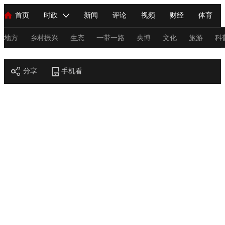
首页
时政
新闻
评论
视频
财经
体育
人民领袖习近平
直播
海外频道
片库
iPanda
栏目大全
联播+
English
中国领导人
节目单
Монгол
听音
央视快评
微视频
习式妙语
主持人
地方
乡村振兴
生态
一带一路
央博
文化
旅游
科
节目官网
总台春晚
分享
手机看
网络春晚
共产党员网
秧纪录
纪录片网
新闻
国内
国际
评论
经济
军事
科技
法
人民领袖习近平
联播+
热解读
天天学习
习式妙语
视频
小央视频
小央直播
直播中国
熊猫频道
V
现场
前线
比划
快看
蓝海中国
新兵请入列
体育
直播
竞猜
2026年世界杯
2026年冬奥会
C
VIP会员
CCTV奥林匹克频道
生活体育大会
体育江湖